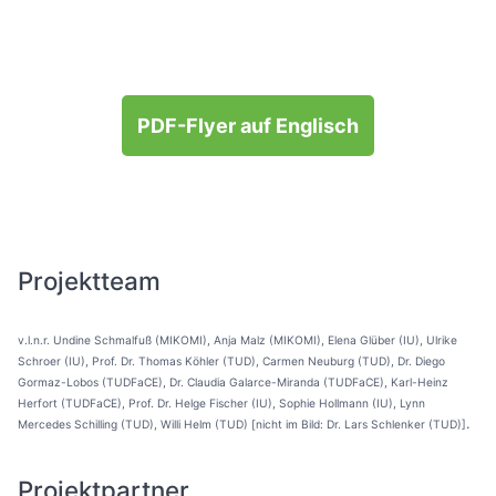
PDF-Flyer auf Englisch
Projektteam
v.l.n.r. Undine Schmalfuß (MIKOMI), Anja Malz (MIKOMI), Elena Glüber (IU), Ulrike
Schroer (IU), Prof. Dr. Thomas Köhler (TUD), Carmen Neuburg (TUD), Dr. Diego
Gormaz-Lobos (TUDFaCE), Dr. Claudia Galarce-Miranda (TUDFaCE), Karl-Heinz
Herfort (TUDFaCE), Prof. Dr. Helge Fischer (IU), Sophie Hollmann (IU), Lynn
.
Mercedes Schilling (TUD), Willi Helm (TUD) [nicht im Bild: Dr. Lars Schlenker (TUD)]
Projektpartner